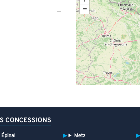
−
S CONCESSIONS
Épinal
Metz