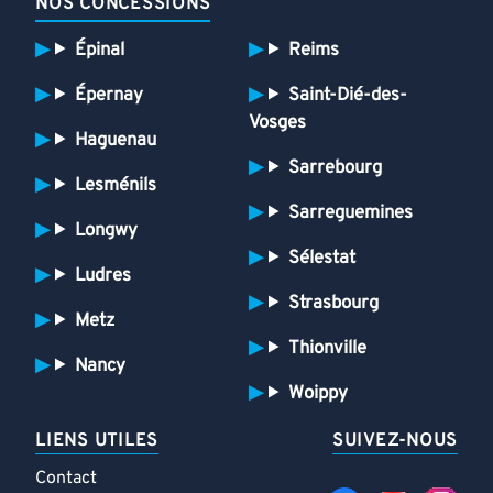
NOS CONCESSIONS
Épinal
Reims
Épernay
Saint-Dié-des-
Vosges
Haguenau
Sarrebourg
Lesménils
Sarreguemines
Longwy
Sélestat
Ludres
Strasbourg
Metz
Thionville
Nancy
Woippy
LIENS UTILES
SUIVEZ-NOUS
Contact